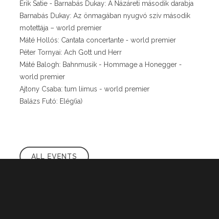
Erik Satie - Barnabás Dukay: A Názáreti második darabja
Barnabás Dukay: Az önmagában nyugvó szív második
motettája – world premier
Máté Hollós: Cantata concertante - world premier
Péter Tornyai: Ach Gott und Herr
Máté Balogh: Bahnmusik - Hommage a Honegger -
world premier
Ajtony Csaba: tum liimus - world premier
Balázs Futó: Elég(ia)
ALL EVENTS