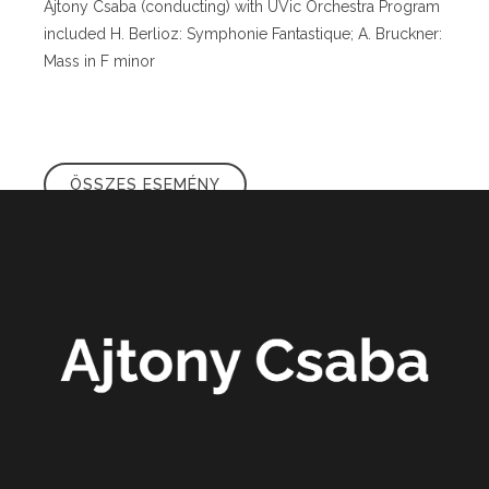
Ajtony Csaba (conducting) with UVic Orchestra Program
included H. Berlioz: Symphonie Fantastique; A. Bruckner:
Mass in F minor
ÖSSZES ESEMÉNY