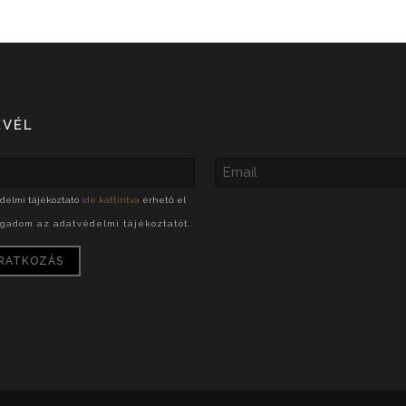
EVÉL
delmi tájékoztató
ide kattintva
érhető el
ogadom az adatvédelmi tájékoztatót.