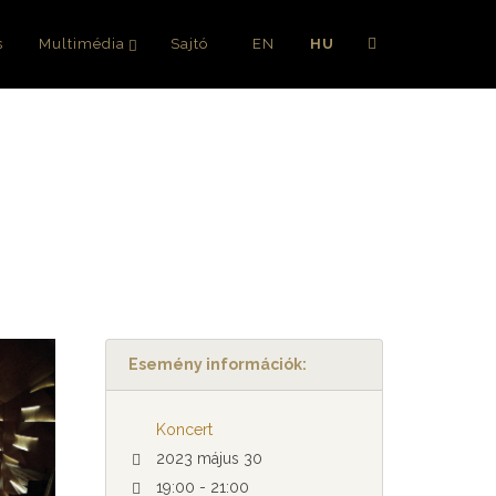
s
Multimédia
Sajtó
EN
HU
Esemény információk:
Koncert
2023 május 30
19:00 - 21:00