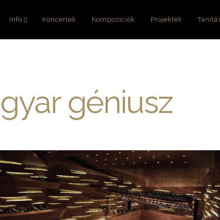
Info
Koncertek
Kompozíciók
Projektek
Tanítá
agyar géniusz