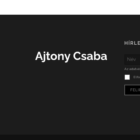
HÍRL
Az adatvé
Elf