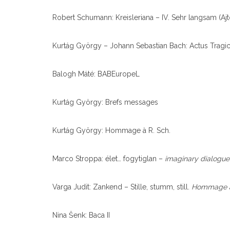
Robert Schumann: Kreisleriana – IV. Sehr langsam (Ajt
Kurtág György – Johann Sebastian Bach: Actus Trag
Balogh Máté: BABEuropeL
Kurtág György: Brefs messages
Kurtág György: Hommage à R. Sch.
Marco Stroppa: élet… fogytiglan –
imaginary dialogue
Varga Judit: Zankend – Stille, stumm, still.
Hommage à
Nina Šenk: Baca II