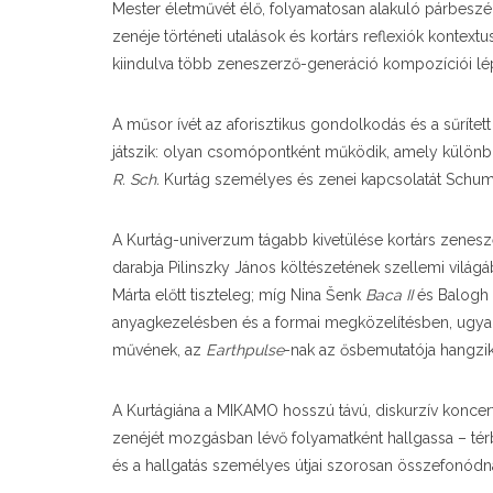
Mester életművét élő, folyamatosan alakuló párbesz
zenéje történeti utalások és kortárs reflexiók kontex
kiindulva több zeneszerző-generáció kompozíciói l
A műsor ívét az aforisztikus gondolkodás és a sűrített
játszik: olyan csomópontként működik, amely külön
R. Sch.
Kurtág személyes és zenei kapcsolatát Schuman
A Kurtág-univerzum tágabb kivetülése kortárs zenesz
darabja
Pilinszky János
költészetének szellemi világá
Márta
előtt tiszteleg; míg
Nina Šenk
Baca II
és
Balogh
anyagkezelésben és a formai megközelítésben, ugyan
művének, az
Earthpulse
-nak az ősbemutatója hangzik 
A Kurtágiána a MIKAMO hosszú távú, diskurzív koncert
zenéjét mozgásban lévő folyamatként hallgassa – térbe
és a hallgatás személyes útjai szorosan összefonódn