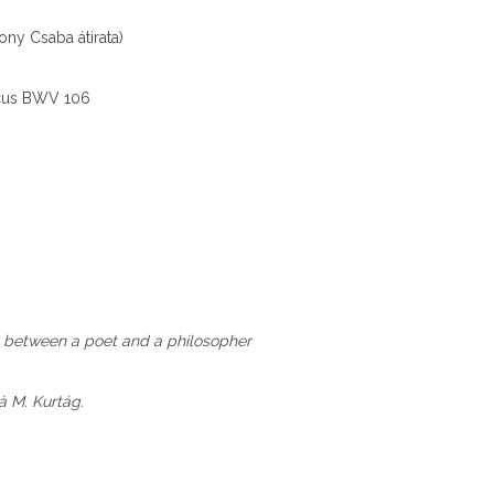
ony Csaba átirata)
icus BWV 106
 between a poet and a philosopher
 M. Kurtág.