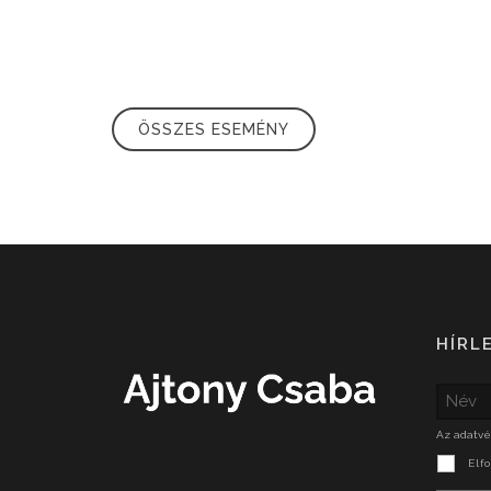
ÖSSZES ESEMÉNY
HÍRL
Az adatvé
Elf