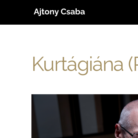
Kurtágiána (