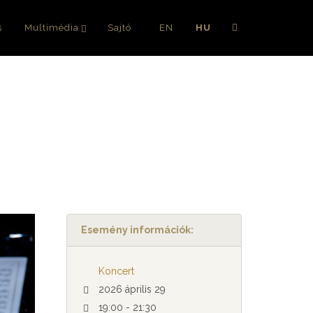
s
Multimédia
Sajtó
EN
HU
Esemény információk:
Koncert
2026 április 29
19:00 - 21:30