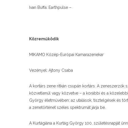
Ivan Buffa: Earthpulse –
Közreműködik
MIKAMO Közép-Európai Kamarazenekar
Vezényel: Ajtony Csaba
A kortárs zene ritkán csupán kortárs. A zeneszerz
közvetlenül vagy közvetve – a korábbi és a közelebb
György
életművében: az utalások, tisztelgések és tört
a zenetörténet széles spektrumát járja be.
A Kurtágiána a Kurtág György 100. születésnapját ü