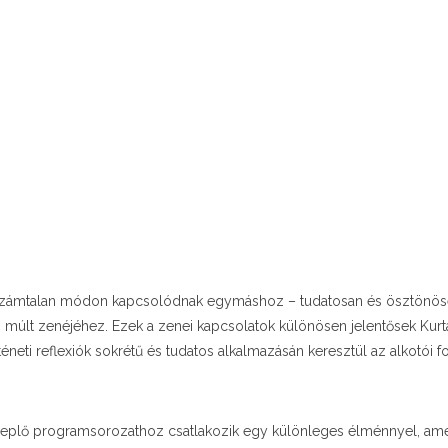
ők számtalan módon kapcsolódnak egymáshoz – tudatosan és ösztönös
i múlt zenéjéhez. Ezek a zenei kapcsolatok különösen jelentősek
Kurt
éneti reflexiók sokrétű és tudatos alkalmazásán keresztül az alkotói 
nneplő programsorozathoz csatlakozik egy különleges élménnyel, ame