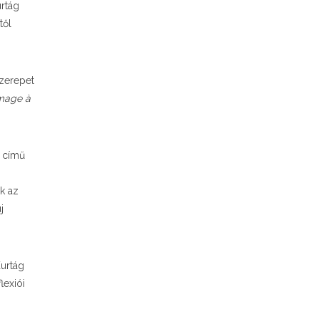
rtág
től
zerepet
age à
című
g
k az
j
Kurtág
lexiói