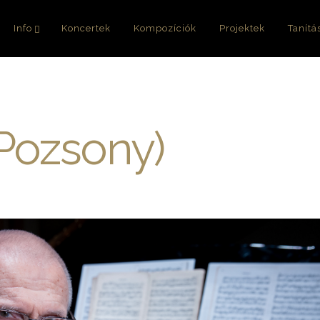
Info
Koncertek
Kompozíciók
Projektek
Tanítá
Pozsony)