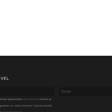
EVÉL
delmi tájékoztató
ide kattintva
érhető el
ogadom az adatvédelmi tájékoztatót.