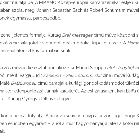
édként mutatja be. A MIKAMO Közép-európai Kamarazenekar estjén Ku
tusában szólal meg:
Johann Sebastian Bach
és
Robert Schumann
művei
épnek egymással párbeszédbe.
 zenei jelentés formálja. Kurtág
Bref messages
című műve központi s
böző zenei világokat és gondolkodásmódokat kapcsol össze. A
Homm
n-nal aforisztikus formában sűríti.
erzők művein keresztül bontakozik ki.
Marco Stroppa
élet… fogytiglan
ból merít;
Varga Judit
Zankend – Stille, stumm, still
című műve
Kurtá
 Máté
BABEuropeL
című darabjai a kurtági gondolkodásmódot tükrözi
akkor ellenpontozzák annak karakterét. Az est zárásaként
Ivan Buffa
ú
el, Kurtág György előtt tisztelegve.
koncepcióját folytatja. A hangverseny arra hívja a közönséget, hogy 
n és időben egyaránt –, ahol a múlt hagyományai, a jelen alkotói ref
ak.