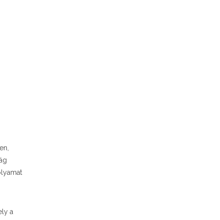
en,
ág
folyamat
ly a