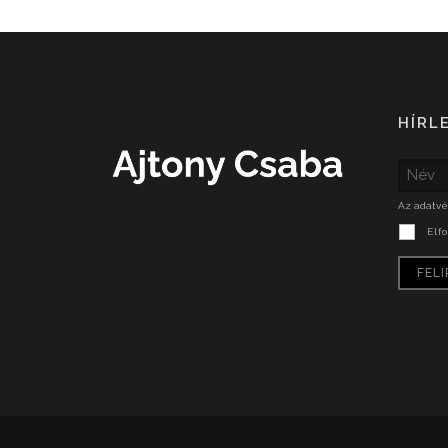
HÍRL
Az adatvé
Elf