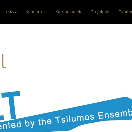
Koncertek
Kompozíciók
Projektek
Tanítá
Info
l