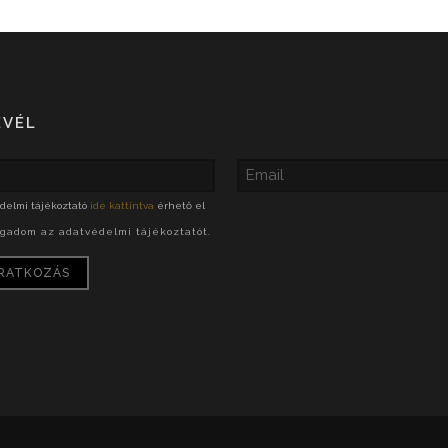
EVÉL
delmi tájékoztató
ide kattintva
érhető el
ogadom az adatvédelmi tájékoztatót.