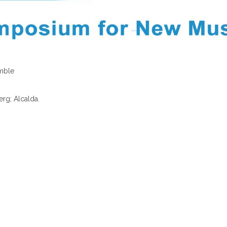
emble
rg; Alcalda.