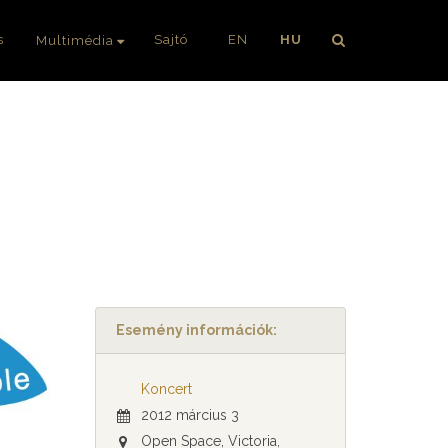
s
Sajtó
EN
HU
Multimédia
Esemény információk:
Koncert
2012 március 3
Open Space, Victoria,