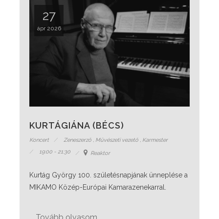
27
ápr 2026
KURTÁGIÁNA (BÉCS)
Koncert
Zeneszerző
,
Művészeti vezető
,
Karmester
19:00 - 21:30
Reaktor
Kurtág György 100. születésnapjának ünneplése a
MIKAMO Közép-Európai Kamarazenekarral.
Tovább olvasom