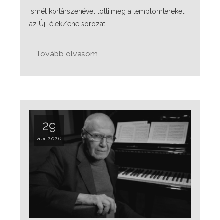
Ismét kortárszenével tölti meg a templomtereket
az ÚjLélekZene sorozat.
Tovább olvasom
29
ápr 2026