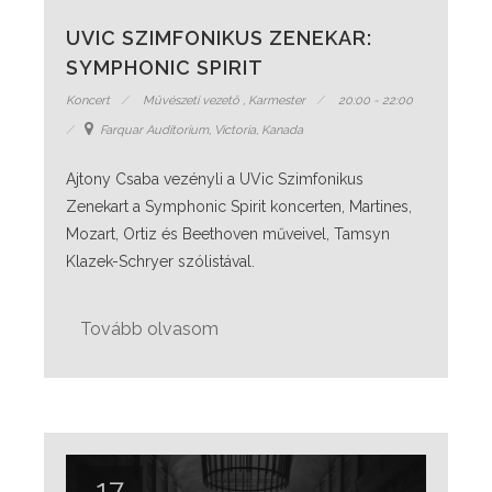
UVIC SZIMFONIKUS ZENEKAR:
SYMPHONIC SPIRIT
Koncert
Művészeti vezető
,
Karmester
20:00 - 22:00
Farquar Auditorium, Victoria, Kanada
Ajtony Csaba vezényli a UVic Szimfonikus
Zenekart a Symphonic Spirit koncerten, Martines,
Mozart, Ortiz és Beethoven műveivel, Tamsyn
Klazek-Schryer szólistával.
Tovább olvasom
17