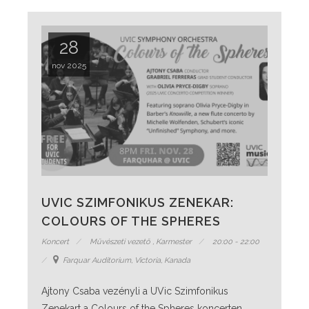
28
nov 2025
UVIC SZIMFONIKUS ZENEKAR:
COLOURS OF THE SPHERES
Koncert
Művészeti vezető
,
Karmester
20:00 - 22:00
Farquar Auditorium, Victoria, Kanada
Ajtony Csaba vezényli a UVic Szimfonikus
Zenekart a Colours of the Spheres koncerten,