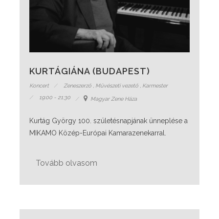
KURTÁGIÁNA (BUDAPEST)
Koncert
Zeneszerző
,
Művészeti vezető
,
Karmester
19:00 - 21:30
Magyar Zene Háza
Kurtág György 100. születésnapjának ünneplése a
MIKAMO Közép-Európai Kamarazenekarral.
Tovább olvasom