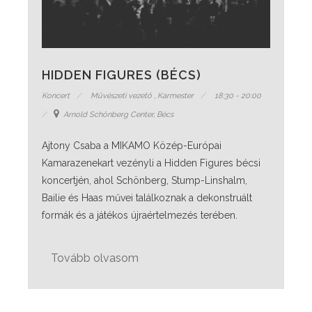
HIDDEN FIGURES (BÉCS)
Koncert
Művészeti vezető
,
Karmester
18:30 - 20:00
Arnold Schönberg Center, Bécs
Ajtony Csaba a MIKAMO Közép-Európai
Kamarazenekart vezényli a Hidden Figures bécsi
koncertjén, ahol Schönberg, Stump-Linshalm,
Bailie és Haas művei találkoznak a dekonstruált
formák és a játékos újraértelmezés terében.
Tovább olvasom