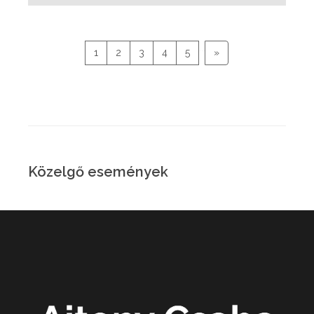
...
1
2
3
4
5
»
Közelgő események