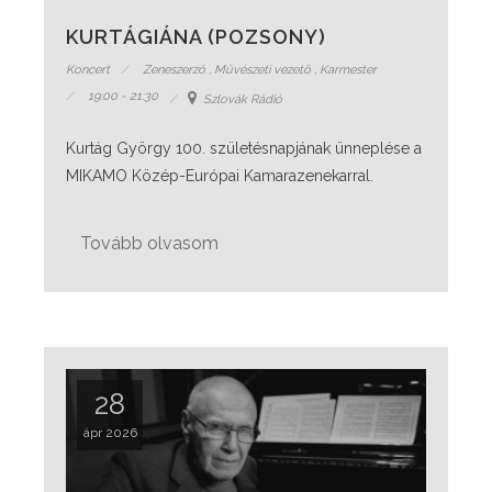
KURTÁGIÁNA (POZSONY)
Koncert
Zeneszerző
,
Művészeti vezető
,
Karmester
19:00 - 21:30
Szlovák Rádió
Kurtág György 100. születésnapjának ünneplése a
MIKAMO Közép-Európai Kamarazenekarral.
Tovább olvasom
28
ápr 2026