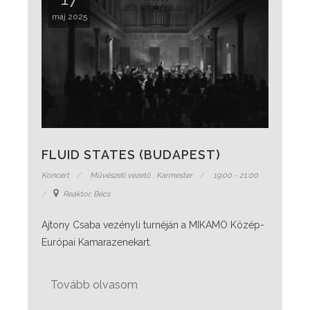
máj 2025
FLUID STATES (BUDAPEST)
Koncert
Művészeti vezető
,
Karmester
19:00 - 21:00
Reaktor, Bécs
Ajtony Csaba vezényli turnéján a MIKAMO Közép-
Európai Kamarazenekart.
Tovább olvasom