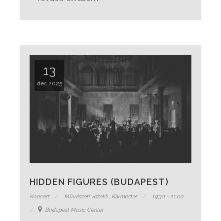
13
dec 2025
HIDDEN FIGURES (BUDAPEST)
Koncert
Művészeti vezető
,
Karmester
19:30 - 21:00
Budapest Music Center