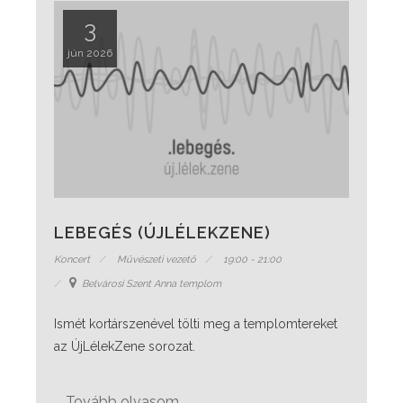
3
jún 2026
LEBEGÉS (ÚJLÉLEKZENE)
Koncert
Művészeti vezető
19:00 - 21:00
Belvárosi Szent Anna templom
Ismét kortárszenével tölti meg a templomtereket
az ÚjLélekZene sorozat.
Tovább olvasom