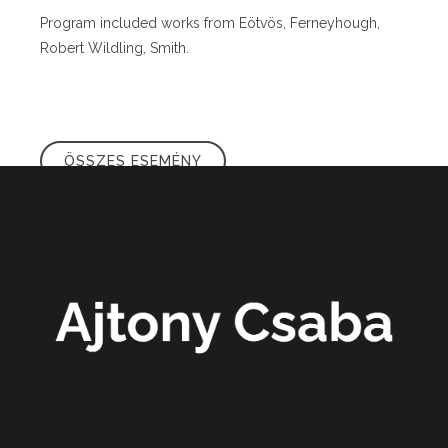
Program included works from Eötvös, Ferneyhough,
Robert Wildling, Smith.
ÖSSZES ESEMÉNY